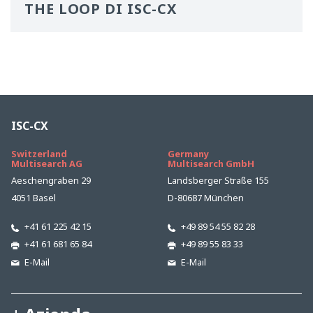
THE LOOP DI ISC-CX
ISC-CX
Switzerland
Germany
Multisearch AG
Multisearch GmbH
Aeschengraben 29
Landsberger Straße 155
4051 Basel
D-80687 München
+41 61 225 42 15
+49 89 54 55 82 28
+41 61 681 65 84
+49 89 55 83 33
E-Mail
E-Mail