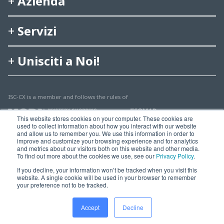
Azienda
Servizi
Unisciti a Noi!
ISC-CX is a member and follows the rules of
This website stores cookies on your computer. These cookies are
used to collect information about how you interact with our website
and allow us to remember you. We use this information in order to
improve and customize your browsing experience and for analytics
and metrics about our visitors both on this website and other media.
To find out more about the cookies we use, see our
Privacy Policy
.
© 2025 Multisearch AG
If you decline, your information won’t be tracked when you visit this
website. A single cookie will be used in your browser to remember
Imprint, Legal & Privacy
your preference not to be tracked.
Accept
Decline