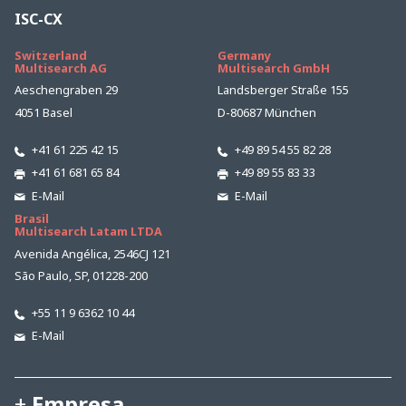
ISC-CX
Switzerland
Germany
Multisearch AG
Multisearch GmbH
Aeschengraben 29
Landsberger Straße 155
4051 Basel
D-80687 München
+41 61 225 42 15
+49 89 54 55 82 28
+41 61 681 65 84
+49 89 55 83 33
E-Mail
E-Mail
Brasil
Multisearch Latam LTDA
Avenida Angélica, 2546CJ 121
São Paulo, SP, 01228-200
+55 11 9 6362 10 44
E-Mail
Empresa