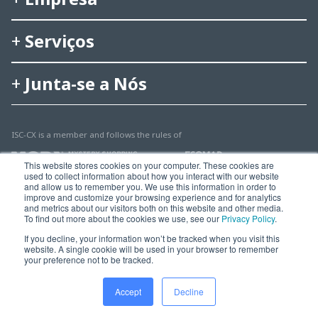
Serviços
Junta-se a Nós
ISC-CX is a member and follows the rules of
This website stores cookies on your computer. These cookies are
used to collect information about how you interact with our website
and allow us to remember you. We use this information in order to
improve and customize your browsing experience and for analytics
and metrics about our visitors both on this website and other media.
To find out more about the cookies we use, see our
Privacy Policy
.
© 2025 Multisearch AG
If you decline, your information won’t be tracked when you visit this
website. A single cookie will be used in your browser to remember
Imprint, Legal & Privacy
your preference not to be tracked.
Accept
Decline