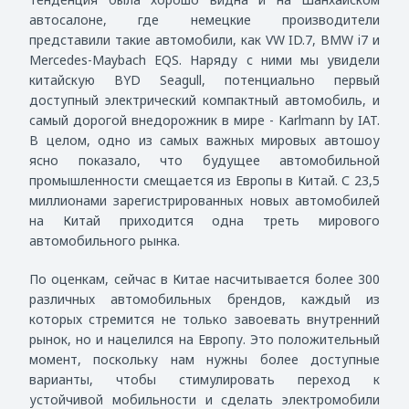
автосалоне, где немецкие производители
представили такие автомобили, как
VW
ID
.7,
BMW
i
7 и
Mercedes
-
Maybach
EQS
. Наряду с ними мы увидели
китайскую
BYD
Seagull
, потенциально первый
доступный электрический компактный автомобиль, и
самый дорогой внедорожник в мире -
Karlmann
by
IAT
.
В целом, одно из самых важных мировых автошоу
ясно показало, что будущее автомобильной
промышленности смещается из Европы в Китай. С 23,5
миллионами зарегистрированных новых автомобилей
на Китай приходится одна треть мирового
автомобильного рынка.
По оценкам, сейчас в Китае насчитывается более 300
различных автомобильных брендов, каждый из
которых стремится не только завоевать внутренний
рынок, но и нацелился на Европу. Это положительный
момент, поскольку нам нужны более доступные
варианты, чтобы стимулировать переход к
устойчивой мобильности и сделать электромобили