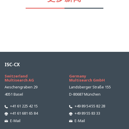
ISC-CX
Switzerland
Germany
Multisearch AG
Multisearch GmbH
Aeschengraben 29
Landsberger Straße 155
4051 Basel
D-80687 München
+41 61 225 42 15
+49 89 54 55 82 28
+41 61 681 65 84
+49 89 55 83 33
E-Mail
E-Mail