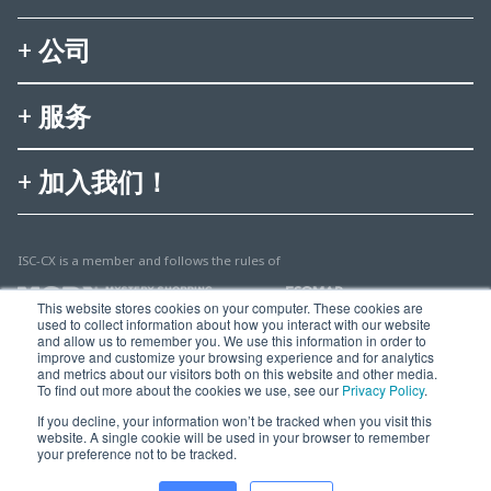
公司
服务
加入我们！
ISC-CX is a member and follows the rules of
This website stores cookies on your computer. These cookies are
used to collect information about how you interact with our website
and allow us to remember you. We use this information in order to
improve and customize your browsing experience and for analytics
and metrics about our visitors both on this website and other media.
To find out more about the cookies we use, see our
Privacy Policy
.
© 2025 Multisearch AG
If you decline, your information won’t be tracked when you visit this
website. A single cookie will be used in your browser to remember
Imprint, Legal & Privacy
your preference not to be tracked.