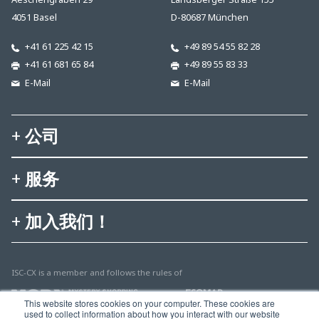
4051 Basel
D-80687 München
+41 61 225 42 15
+49 89 54 55 82 28
+41 61 681 65 84
+49 89 55 83 33
E-Mail
E-Mail
公司
服务
加入我们！
ISC-CX is a member and follows the rules of
This website stores cookies on your computer. These cookies are
used to collect information about how you interact with our website