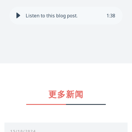
Listen to this blog post.
1
:
38
更多新闻
15/10/2024