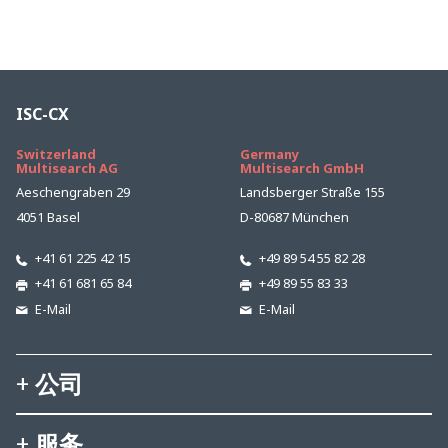
ISC-CX
Switzerland
Germany
Multisearch AG
Multisearch GmbH
Aeschengraben 29
Landsberger Straße 155
4051 Basel
D-80687 München
+41 61 225 42 15
+49 89 54 55 82 28
+41 61 681 65 84
+49 89 55 83 33
E-Mail
E-Mail
公司
服务