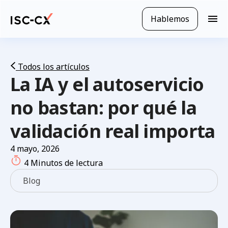
Ir
al
Hablemos
N
contenido
a
principal
v
e
g
Todos los artículos
La IA y el autoservicio
a
c
i
no bastan: por qué la
ó
n
validación real importa
m
ó
4 mayo, 2026
v
4 Minutos de lectura
i
l
Blog