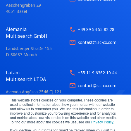
Aeschengraben 29
4051 Basel
Alemania
+49 89 54 55 82 28
Multisearch GmbH
kontakt@isc-cx.com
Landsberger Straße 155
D-80687 Munich
Latam
+55 11 9 6362 10 44
Multisearch LTDA
contact@isc-cx.com
Avenida Angélica 2546 CJ 121
01228-200 São Paulo
This website stores cookies on your computer. These cookies are
used to collect information about how you interact with our website
and allow us to remember you. We use this information in order to
improve and customize your browsing experience and for analytics
and metrics about our visitors both on this website and other media.
To find out more about the cookies we use, see our
Privacy Policy
.
If you decline, your information won’t be tracked when you visit this