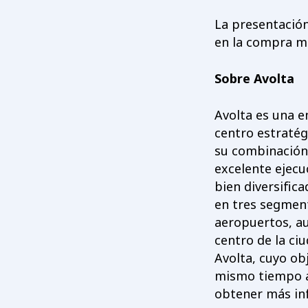
La presentación
en la compra mi
Sobre Avolta
Avolta es una e
centro estratég
su combinación 
excelente ejecu
bien diversific
en tres segment
aeropuertos, aut
centro de la ci
Avolta, cuyo ob
mismo tiempo a
obtener más inf