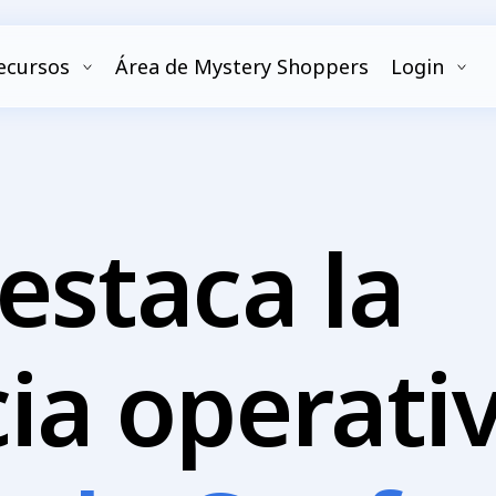
ecursos
Área de Mystery Shoppers
Login
estaca la
ia operati