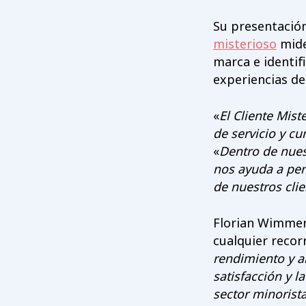
Su presentació
misterioso
mide
marca e identif
experiencias de
«
El Cliente Mis
de servicio y cu
«
Dentro de nues
nos ayuda a per
de nuestros clie
Florian Wimmer 
cualquier recorr
rendimiento y a
satisfacción y l
sector minorista