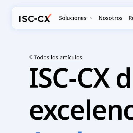
Ir
al
Soluciones
Nosotros
R
contenido
principal
Todos los artículos
ISC-CX d
excelenc