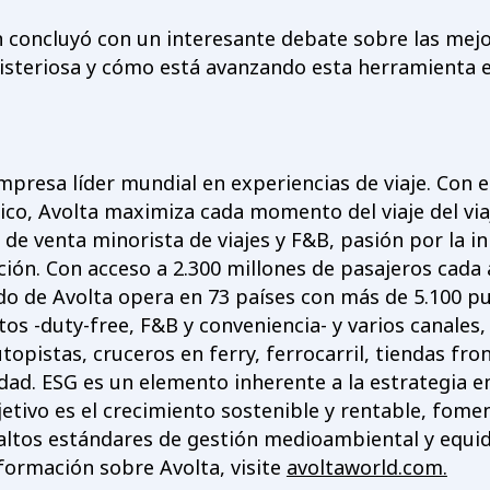
 concluyó con un interesante debate sobre las mejo
steriosa y cómo está avanzando esta herramienta en 
mpresa líder mundial en experiencias de viaje. Con el
ico, Avolta maximiza cada momento del viaje del via
de venta minorista de viajes y F&B, pasión por la i
ción. Con acceso a 2.300 millones de pasajeros cada 
ado de Avolta opera en 73 países con más de 5.100 p
os -duty-free, F&B y conveniencia- y varios canales,
opistas, cruceros en ferry, ferrocarril, tiendas fron
udad. ESG es un elemento inherente a la estrategia 
jetivo es el crecimiento sostenible y rentable, fome
ltos estándares de gestión medioambiental y equida
ormación sobre Avolta, visite
avoltaworld.com.