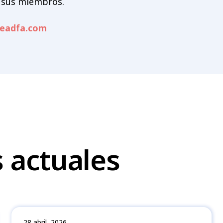
a sus miembros.
eadfa.com
 actuales
28 abril, 2026