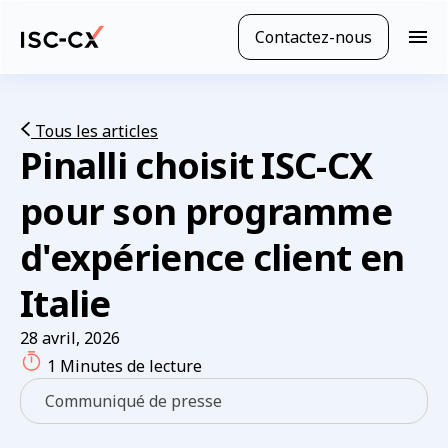
Passer
au
Contactez-nous
N
contenu
a
principal
v
i
g
Tous les articles
Pinalli choisit ISC-CX
a
t
i
pour son programme
o
n
d'expérience client en
m
o
Italie
b
i
28 avril, 2026
l
1 Minutes de lecture
e
Communiqué de presse