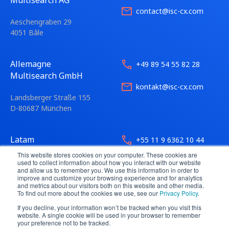
contact@isc-cx.com
Aeschengraben 29
4051 Bâle
Allemagne
+49 89 54 55 82 28
Multisearch GmbH
kontakt@isc-cx.com
Landsberger Straße 155
D-80687 München
Latam
+55 11 9 6362 10 44
Multisearch LTDA
This website stores cookies on your computer. These cookies are
contact@isc-cx.com
used to collect information about how you interact with our website
and allow us to remember you. We use this information in order to
Avenida Angélica 2546 CJ 121
improve and customize your browsing experience and for analytics
01228-200 São Paulo
and metrics about our visitors both on this website and other media.
To find out more about the cookies we use, see our
Privacy Policy
.
If you decline, your information won’t be tracked when you visit this
website. A single cookie will be used in your browser to remember
your preference not to be tracked.