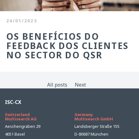
24/01/2023
OS BENEFÍCIOS DO
FEEDBACK DOS CLIENTES
NO SECTOR DO QSR
All posts
Next
ISC-CX
Switzerland
Germany
Multisearch AG
Multisearch GmbH
Aeschengraben 29
Landsberger Straße 155
4051 Basel
D-80687 München