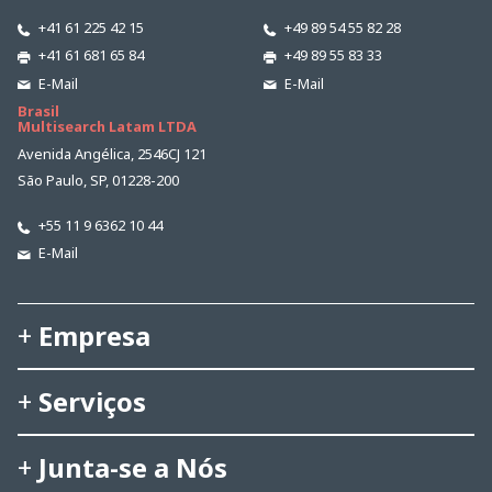
+41 61 225 42 15
+49 89 54 55 82 28
+41 61 681 65 84
+49 89 55 83 33
E-Mail
E-Mail
Brasil
Multisearch Latam LTDA
Avenida Angélica, 2546CJ 121
São Paulo, SP, 01228-200
+55 11 9 6362 10 44
E-Mail
Empresa
Serviços
Junta-se a Nós